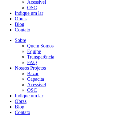
Acessível
OSC
Indique um lar
Obras
Blog
Contato
Sobre
Quem Somos
Equipe
Transparência
FAQ
Nossos Projetos
Bazar
Capacita
Acessível
OSC
Indique um lar
Obras
Blog
Contato