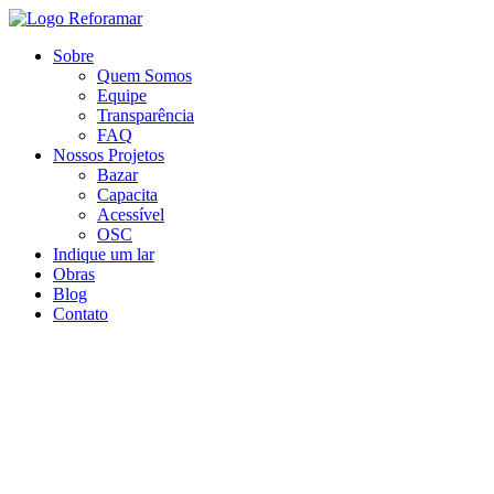
Ir
para
Sobre
o
Quem Somos
conteúdo
Equipe
Transparência
FAQ
Nossos Projetos
Bazar
Capacita
Acessível
OSC
Indique um lar
Obras
Blog
Contato